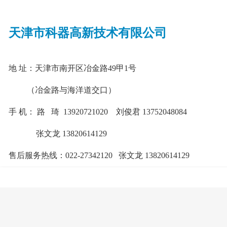
天津市科器高新技术有限公司
地 址：天津市南开区冶金路49甲1号
（冶金路与海洋道交口）
手 机： 路
琦
13920721020
刘俊君 13752048084
张文龙 13820614129
售后服务热线：022-27342120
张文龙
13820614129
邮 箱：596862262@qq.com